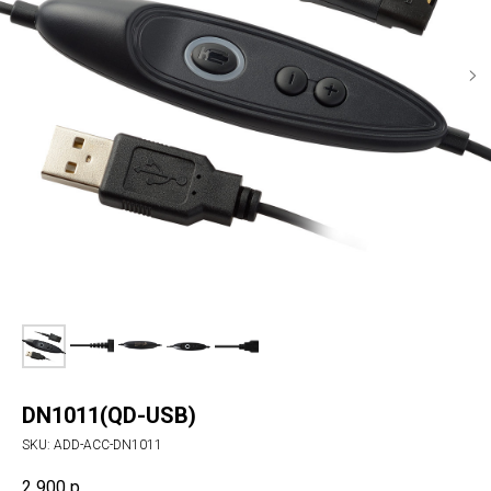
DN1011(QD-USB)
SKU:
ADD-ACC-DN1011
2 900
р.