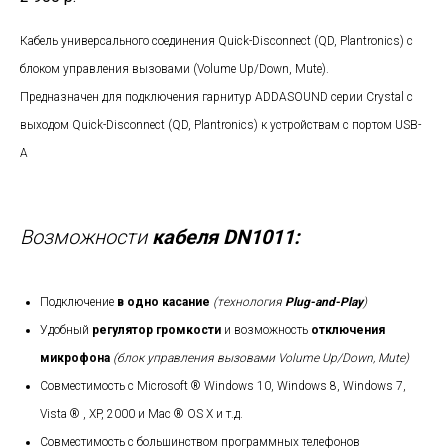
Кабель универсального соединения Quick-Disconnect (QD, Plantronics) с
блоком управления вызовами (Volume Up/Down, Mute).
Предназначен для подключения гарнитур ADDASOUND серии Crystal с
выходом Quick-Disconnect (QD, Plantronics) к устройствам с портом USB-
A
Возможности
кабеля DN1011:
Подключение
в одно касание
(технология
Plug-and-Рlay
)
Удобный
регулятор громкости
и возможность
отключения
микрофона
(блок управления вызовами Volume Up/Down, Mute)
Совместимость с Microsoft ® Windows 10, Windows 8, Windows 7,
Vista ® , XP, 2000 и Mac ® OS X и т.д.
Совместимость с большинством программных телефонов