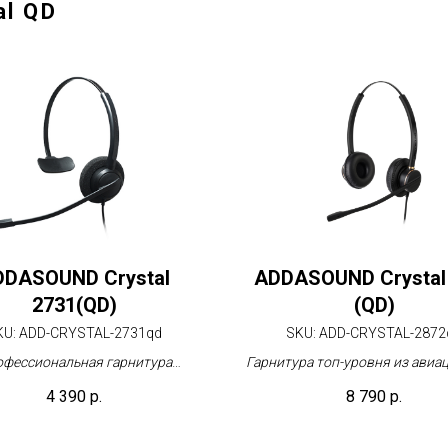
al QD
DDASOUND Crystal
ADDASOUND Crystal
2731(QD)
(QD)
KU:
ADD-CRYSTAL-2731qd
SKU:
ADD-CRYSTAL-2872
фессиональная гарнитура
Гарнитура топ-уровня из авиа
льного уровня для контакт-
алюминиевого сплава с иде
4 390
р.
8 790
р.
центров и офисов
шумоподавлением для требов
пользователей контакт-цен
офисов