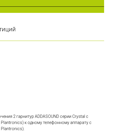
стиций
ючения 2 гарнитур ADDASOUND серии Crystal с
 Plantronics) к одному телефонному аппарату с
Plantronics).