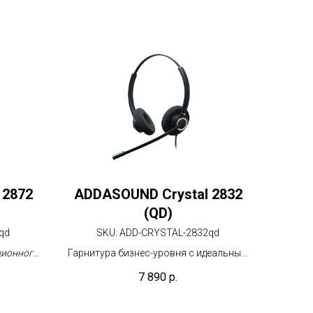
 2872
ADDASOUND Crystal 2832
(QD)
qd
SKU:
ADD-CRYSTAL-2832qd
ционного
Гарнитура бизнес-уровня с идеальным
альным
шумоподавлением для масштабных
7 890
р.
ательных
контакт-центров и офисов
тров и