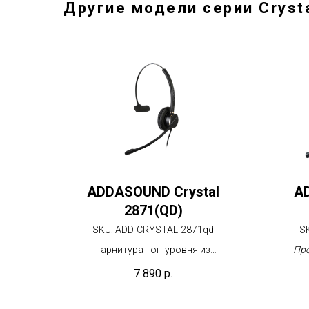
Другие модели серии Cryst
ADDASOUND Crystal
A
2871(QD)
SKU:
ADD-CRYSTAL-2871qd
S
Гарнитура топ-уровня из
Про
авиационного алюминиевого сплава
нача
7 890
р.
c идеальным шумоподавлением для
требовательных пользователей
контакт-центров и офисов