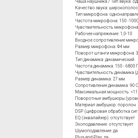
Чаша наушника / Тип звука: о
Качество звука: широкополо
Тип микрофона: однонаправл
Частота микрофона: 150 -1000
Чувствительность микрофона 
Рабочее напряжение: 1,0-10
Входное сопротивление микро
Размер микрофона: Ф4 мм
Поворот штанги микрофона: 
Тип динамика: динамический
Частота динамика: 150 - 6800 
Чувствительность динамика (д
Размер динамика: 27 мм
Сопротивление динамика: 90 
Максимальная мощность: <11
Поворотные амбушюры (уровен
Материал амбушюр: поролон
DSP (цифровая обработка сигн
EQ (эквалайзер): отсутствует
Эхоподавление: отсутствует
Шумоподавление: да
Plug-and-Play: да