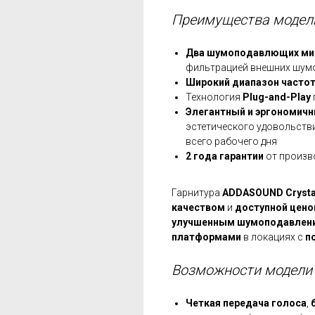
Преимущества моде
Два шумоподавлющих ми
фильтрацией внешних шумо
Широкий диапазон часто
Технология
Plug-and-Рlay
Элегантный и эргономичн
эстетического удовольстви
всего рабочего дня
2 года гарантии
от произв
Гарнитура
ADDASOUND Crysta
качеством
и
доступной цено
улучшенным шумоподавлен
платформами
в локациях с
п
Возможности модел
Четкая передача голоса
,