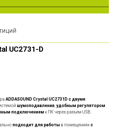
стиций
al UC2731-D
ура
ADDASOUND Crystal UC2731D
с двумя
истемой
шумоподавления
,
удобным регулятором
нным подключением
к ПК через разъем USB.
ально
подходит для работы
в помещениях
с