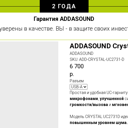
2 ГОДА
Гарантия ADDASOUND
уверены в качестве. ВЫ - в защите своих инве
ADDASOUND Cryst
ADDASOUND
SKU:
ADD-CRYSTAL-UC2731-D
6 700
р.
Разъем
Простая и удобная UC-гарнит
микрофонами
,
улучшенной
с
громкости/вызова
и
мгнове
Модель CRYSTAL UC2731D иде
повышенным уровнем шума.