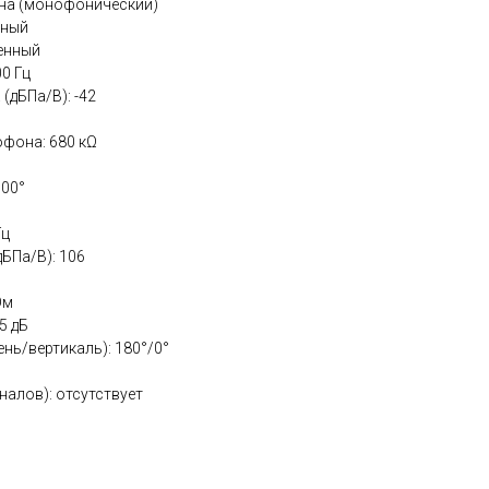
дна (монофонический)
сный
енный
0 Гц
(дБПа/В): -42
фона: 680 кΩ
300°
Гц
БПа/В): 106
Ом
5 дБ
ь/вертикаль): 180°/0°
алов): отсутствует