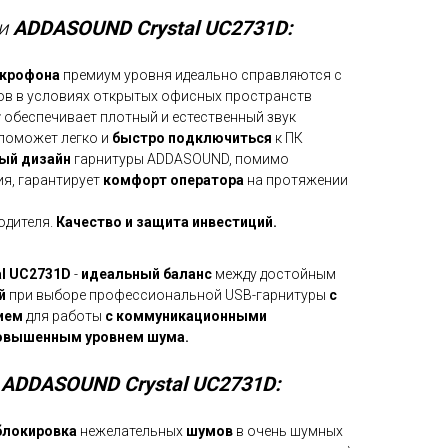
ли
ADDASOUND Crystal UC2731D:
крофона
премиум уровня идеально справляются с
в в условиях открытых офисных пространств
т
обеспечивает плотный и естественный звук
поможет легко и
быстро подключиться
к ПК
ый дизайн
гарнитуры ADDASOUND, помимо
я, гарантирует
комфорт оператора
на протяжении
одителя.
Качество и защита инвестиций.
l UC2731D
-
идеальный баланс
между достойным
й
при выборе профессиональной USB-гарнитуры
с
ием
для работы
с коммуникационными
овышенным уровнем шума.
и
ADDASOUND Crystal UC2731D:
блокировка
нежелательных
шумов
в очень шумных