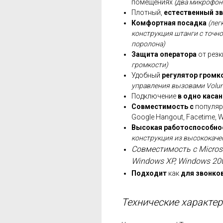
помещениях
(два микрофон
Плотный,
естественный зв
Комфортная посадка
(лег
конструкция штанги с точн
поролона)
Защита оператора
от резк
громкости)
Удобный
регулятор громк
управления вызовами Volume
Подключение
в одно касан
Совместимость с
популя
Google Hangout, Facetime, 
Высокая работоспособно
конструкция из высококаче
Совместимость с Microso
Windows XP, Windows 20
Подходит
как
для звонков
Технические характе