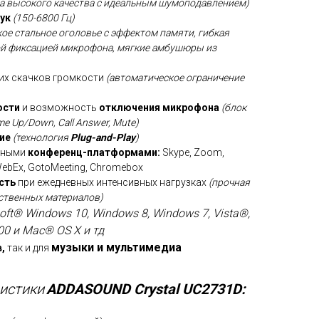
а высокого качества с идеальным шумоподавлением)
ук
(150-6800 Гц)
кое стальное оголовье с эффектом памяти, гибкая
ой фиксацией микрофона, мягкие амбушюры из
их скачков громкости
(автоматическое ограничение
ости
и возможность
отключения микрофона
(блок
 Up/Down, Call Answer, Mute)
ие
(технология
Plug-and-Рlay
)
рными
конференц-платформами:
Skype, Zoom,
WebEx, GotoMeeting, Chromebox
сть
при ежедневных интенсивных нагрузках
(прочная
ственных материалов)
ft® Windows 10, Windows 8, Windows 7, Vista®,
00 и Mac® OS X и тд
музыки и мультимедиа
,
так и для
ристики
ADDASOUND Crystal UC2731D: